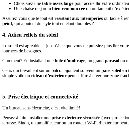
Choisissez une
table
assez large
pour accueillir votre ordinateur
Une chaise de jardin
bien rembourrée
ou un fauteuil d’extérie
Assurez-vous que le tout est
résistant aux intempéries
ou facile à re
peint
, qui ajoutent du style tout en étant durables ?
4. Adieu reflets du soleil
Le soleil est agréable… jusqu’à ce que vous ne puissiez plus lire votre
journées de besognes.
Comment? En installant une
toile d’ombrage
, un grand
parasol
ou m
Ceux qui travaillent sur un balcon ajoutent souvent un
pare-soleil en 
simple voile ou
rideau d’extérieur
peut suffire à créer une zone fraîc
5. Prise électrique et connectivité
Un bureau sans électricité, c’est vite limité!
Pensez à faire installer une
prise extérieure sécurisée
(avec protection
terrasse. Sinon, un amplificateur ou un routeur Wi-Fi d’extérieur peu